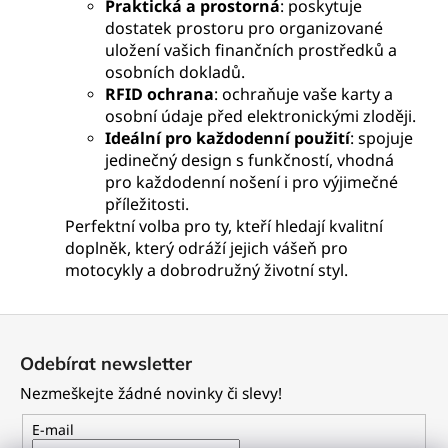
Praktická a prostorná
: poskytuje
dostatek prostoru pro organizované
uložení vašich finančních prostředků a
osobních dokladů.
RFID ochrana
: ochraňuje vaše karty a
osobní údaje před elektronickými zloději.
Ideální pro každodenní použití
: spojuje
jedinečný design s funkčností, vhodná
pro každodenní nošení i pro výjimečné
příležitosti.
Perfektní volba pro ty, kteří hledají kvalitní
doplněk, který odráží jejich vášeň pro
motocykly a dobrodružný životní styl.
Z
á
Odebírat newsletter
p
Nezmeškejte žádné novinky či slevy!
a
t
E-mail