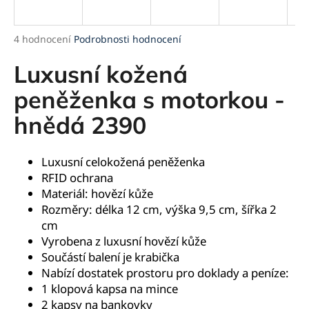
a
j
Průměrné
4 hodnocení
Podrobnosti hodnocení
í
hodnocení
produktu
Luxusní kožená
t
je
?
5,0
peněženka s motorkou -
z
hnědá 2390
5
hvězdiček.
HLEDAT
Luxusní celokožená peněženka
RFID ochrana
Materiál: hovězí kůže
Rozměry: délka 12 cm, výška 9,5 cm, šířka 2
D
cm
o
Vyrobena z luxusní hovězí kůže
p
Součástí balení je krabička
o
Nabízí dostatek prostoru pro doklady a peníze:
r
1 klopová kapsa na mince
u
2 kapsy na bankovky