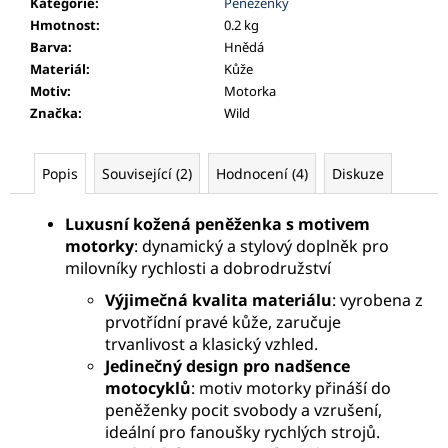
Kategorie
:
Peněženky
Hmotnost
:
0.2 kg
Barva
:
Hnědá
Materiál
:
Kůže
Motiv
:
Motorka
Značka
:
Wild
Popis
Související (2)
Hodnocení (4)
Diskuze
Luxusní kožená peněženka s motivem
motorky
: dynamický a stylový doplněk pro
milovníky rychlosti a dobrodružství
Výjimečná kvalita materiálu
: vyrobena z
prvotřídní pravé kůže, zaručuje
trvanlivost a klasický vzhled.
Jedinečný design pro nadšence
motocyklů
: motiv motorky přináší do
peněženky pocit svobody a vzrušení,
ideální pro fanoušky rychlých strojů.