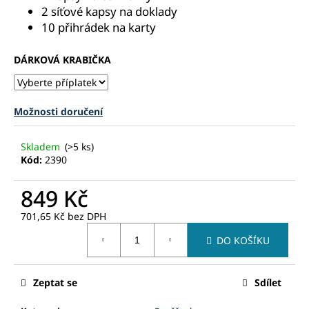
č
2 síťové kapsy na doklady
u
10 přihrádek na karty
j
e
DÁRKOVÁ KRABIČKA
m
e
Možnosti doručení
Skladem
(>5 ks)
Kód:
2390
849 Kč
701,65 Kč
bez DPH
Měrná
DO KOŠÍKU
cena:
Zeptat se
Sdílet