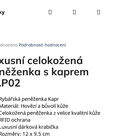
Hledat
Přihlášení
Nákupní
ky
Tašky
Kšandy
Deštníky
Pláštěnky
košík
rné
dnoceno
Podrobnosti hodnocení
cení
ktu
xusní celokožená
něženka s kaprem
AP02
ček.
Rybářská peněženka Kapr
Materiál: Hovězí a bůvolí kůže
Celokožená peněženka z velice kvalitní kůže
RFID ochrana
Luxusní dárková krabička
Rozměry: 12 x 9,5 cm