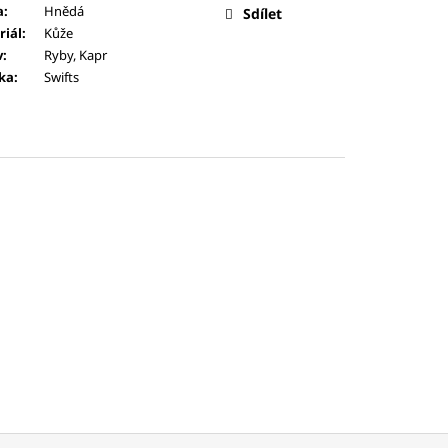
a
:
Hnědá
Sdílet
riál
:
Kůže
v
:
Ryby, Kapr
ka
:
Swifts