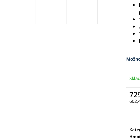
Možno
Skl
72
602,
Měr
cena
Kate
Hmot