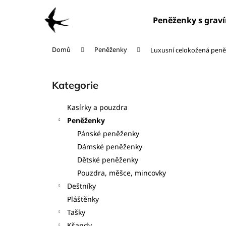
K
Přejít
na
o
Peněženky s grav
obsah
Zpět
Zpět
š
do
do
í
Domů
Peněženky
Luxusní celokožená pen
obchodu
obchodu
k
P
o
Kategorie
Přeskočit
s
kategorie
t
Kasírky a pouzdra
r
Peněženky
a
Pánské peněženky
n
Dámské peněženky
n
Dětské peněženky
í
Pouzdra, měšce, mincovky
p
Deštníky
a
Pláštěnky
n
Tašky
e
Kšandy