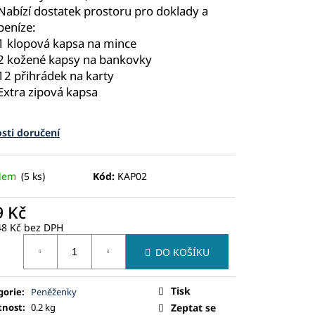
Nabízí dostatek prostoru pro doklady a
peníze:
1 klopová kapsa na mince
2 kožené kapsy na bankovky
12 přihrádek na karty
Extra zipová kapsa
sti doručení
adem
(5 ks)
Kód:
KAP02
9 Kč
48 Kč bez DPH
ná
DO KOŠÍKU
:
Tisk
gorie
:
Peněženky
nost
:
0.2 kg
Zeptat se