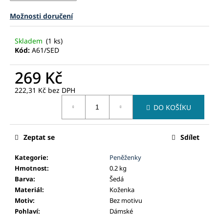
č
u
Možnosti doručení
j
e
Skladem
(1 ks)
m
Kód:
A61/SED
e
269 Kč
222,31 Kč
bez DPH
Měrná
DO KOŠÍKU
cena:
Zeptat se
Sdílet
Kategorie
:
Peněženky
Hmotnost
:
0.2 kg
Barva
:
Šedá
Materiál
:
Koženka
Motiv
:
Bez motivu
Pohlaví
:
Dámské