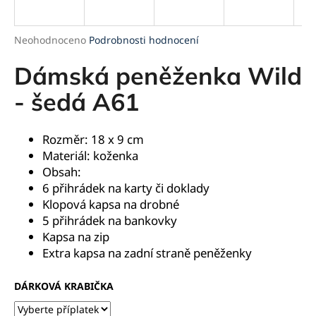
a
j
Průměrné
Neohodnoceno
Podrobnosti hodnocení
í
hodnocení
produktu
Dámská peněženka Wild
t
je
?
0,0
- šedá A61
z
5
hvězdiček.
Rozměr: 18 x 9 cm
Materiál: koženka
HLEDAT
Obsah:
6 přihrádek na karty či doklady
Klopová kapsa na drobné
5 přihrádek na bankovky
D
Kapsa na zip
o
Extra kapsa na zadní straně peněženky
p
o
r
DÁRKOVÁ KRABIČKA
u