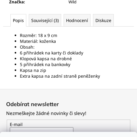
Značka
:
Wild
Popis
Související (3)
Hodnocení
Diskuze
Rozměr: 18 x 9 cm
Materiál: koženka
Obsah:
6 přihrádek na karty či doklady
Klopová kapsa na drobné
5 přihrádek na bankovky
Kapsa na zip
Extra kapsa na zadní straně peněženky
Z
á
Odebírat newsletter
p
Nezmeškejte žádné novinky či slevy!
a
t
E-mail
í