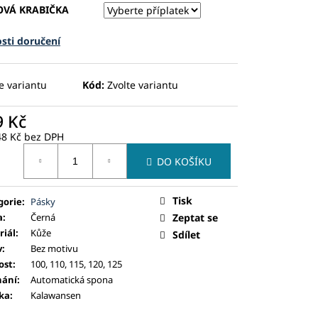
OVÁ KRABIČKA
sti doručení
e variantu
Kód:
Zvolte variantu
9 Kč
48 Kč
bez DPH
ná
DO KOŠÍKU
:
Tisk
gorie
:
Pásky
a
:
Černá
Zeptat se
riál
:
Kůže
Sdílet
v
:
Bez motivu
ost
:
100, 110, 115, 120, 125
nání
:
Automatická spona
ka
:
Kalawansen