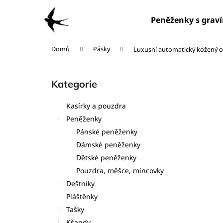
K
Přejít
na
o
Peněženky s grav
obsah
Zpět
Zpět
š
do
do
í
Domů
Pásky
Luxusní automatický kožený 
obchodu
obchodu
k
P
o
Kategorie
Přeskočit
s
kategorie
t
Kasírky a pouzdra
r
Peněženky
a
Pánské peněženky
n
Dámské peněženky
n
Dětské peněženky
í
Pouzdra, měšce, mincovky
p
Deštníky
a
Pláštěnky
n
Tašky
e
Kšandy