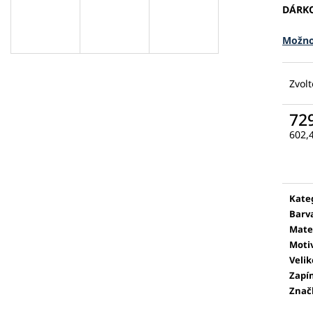
DÁRK
Možno
Zvolt
72
602,
Měr
cena
Kate
Barv
Mate
Moti
Velik
Zapí
Znač