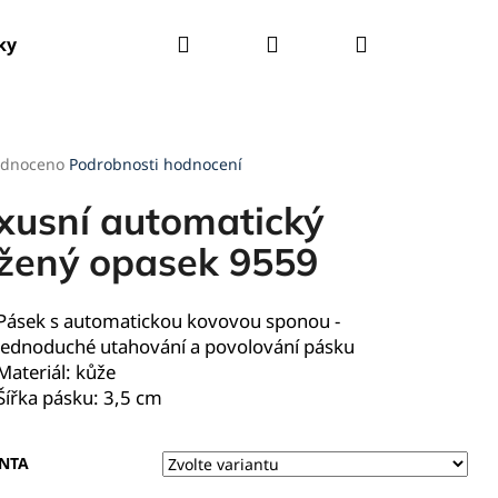
Hledat
Přihlášení
Nákupní
ky
Tašky
Kšandy
Deštníky
Pláštěnky
košík
rné
dnoceno
Podrobnosti hodnocení
cení
ktu
xusní automatický
žený opasek 9559
ček.
Pásek s automatickou kovovou sponou -
jednoduché utahování a povolování pásku
Materiál: kůže
Šířka pásku: 3,5 cm
NTA