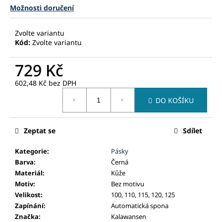
č
Možnosti doručení
u
j
e
Zvolte variantu
Kód:
Zvolte variantu
m
e
729 Kč
602,48 Kč
bez DPH
Měrná
DO KOŠÍKU
cena:
Zeptat se
Sdílet
Kategorie
:
Pásky
Barva
:
Černá
Materiál
:
Kůže
Motiv
:
Bez motivu
Velikost
:
100, 110, 115, 120, 125
Zapínání
:
Automatická spona
Značka
:
Kalawansen