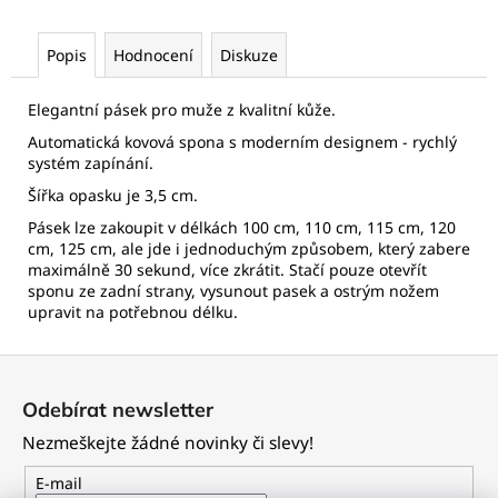
Popis
Hodnocení
Diskuze
Elegantní pásek pro muže z kvalitní kůže.
Automatická kovová spona s moderním designem - rychlý
systém zapínání.
Šířka opasku je 3,5 cm.
Pásek lze zakoupit v délkách 100 cm, 110 cm, 115 cm, 120
cm, 125 cm, ale jde i jednoduchým způsobem, který zabere
maximálně 30 sekund, více zkrátit. Stačí pouze otevřít
sponu ze zadní strany, vysunout pasek a ostrým nožem
upravit na potřebnou délku.
Z
á
Odebírat newsletter
p
Nezmeškejte žádné novinky či slevy!
a
t
E-mail