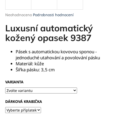
a
j
Průměrné
Neohodnoceno
Podrobnosti hodnocení
í
hodnocení
produktu
Luxusní automatický
t
je
?
0,0
kožený opasek 9387
z
5
hvězdiček.
Pásek s automatickou kovovou sponou -
jednoduché utahování a povolování pásku
HLEDAT
Materiál: kůže
Šířka pásku: 3,5 cm
VARIANTA
D
o
p
o
DÁRKOVÁ KRABIČKA
r
u