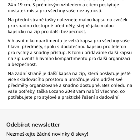
24 x 19 cm. S prémiovým vzhledem a citem poskytuje
dostatek místa pro všechny vaše nezbytnosti.
Na přední straně tašky naleznete malou kapsu na cvoček
pro snadno dostupné předměty, stejně jako malou
kapsičku na zip pro další bezpečnost.
V hlavním kompartimentu je velká kapsa pro všechny vaše
hlavní předměty, spolu s dodatečnou kapsou pro telefon
pro rychlý a snadný přístup. K tomu přidáváme další kapsu
na zip uvnitř hlavního kompartimentu pro další organizaci
a bezpečnost.
Na zadní straně je další kapsa na zip, která poskytuje ještě
více skladovacího prostoru a umožňuje vám udržet své
předměty organizované a snadno dostupné. Bez ohledu na
vaše potřeby, taška Lozano 2048 vám nabízí všechno, co
potřebujete pro stylové a praktické řešení skladování
Z
á
Odebírat newsletter
p
Nezmeškejte žádné novinky či slevy!
a