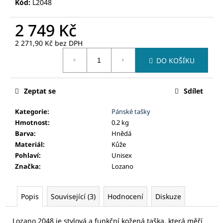
č
Kód:
L2048
u
j
2 749 Kč
e
2 271,90 Kč bez DPH
m
Měrná
e
DO KOŠÍKU
cena:
Zeptat se
Sdílet
Kategorie
:
Pánské tašky
Hmotnost
:
0.2 kg
Barva
:
Hnědá
Materiál
:
Kůže
Pohlaví
:
Unisex
Značka
:
Lozano
Popis
Související (3)
Hodnocení
Diskuze
Lozano 2048 je stylová a funkční kožená taška, která měří