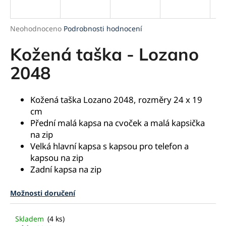
a
j
Průměrné
Neohodnoceno
Podrobnosti hodnocení
í
hodnocení
produktu
Kožená taška - Lozano
t
je
?
0,0
2048
z
5
hvězdiček.
Kožená taška Lozano 2048, rozměry 24 x 19
cm
HLEDAT
Přední malá kapsa na cvoček a malá kapsička
na zip
Velká hlavní kapsa s kapsou pro telefon a
kapsou na zip
D
Zadní kapsa na zip
o
p
o
Možnosti doručení
r
u
Skladem
(4 ks)