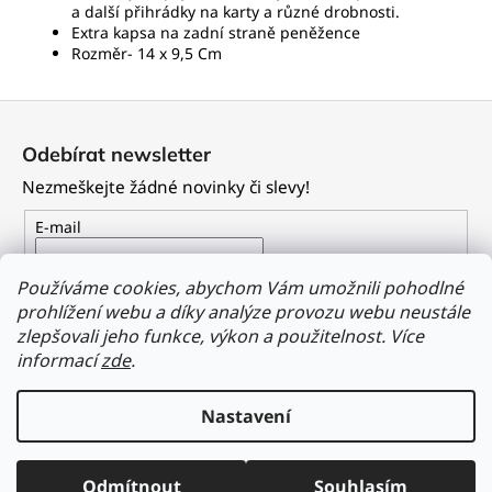
a další přihrádky na karty a různé drobnosti.
Extra kapsa na zadní straně peněžence
Rozměr- 14 x 9,5 Cm
Z
á
Odebírat newsletter
p
Nezmeškejte žádné novinky či slevy!
a
t
E-mail
í
Vložením e-mailu souhlasíte s
podmínkami ochrany
Používáme cookies, abychom Vám umožnili pohodlné
osobních údajů
prohlížení webu a díky analýze provozu webu neustále
zlepšovali jeho funkce, výkon a použitelnost.
Více
PŘIHLÁSIT SE
informací
zde
.
Nastavení
Vytvořil Shoptet
Odmítnout
Souhlasím
Copyright 2026
Dailyclothing.cz
. Všechna práva vyhrazena.