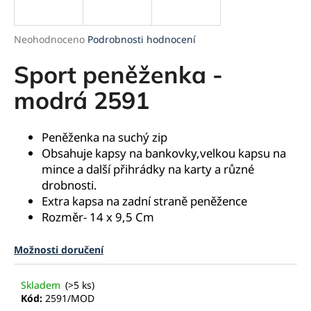
a
j
Průměrné
Neohodnoceno
Podrobnosti hodnocení
í
hodnocení
produktu
Sport peněženka -
t
je
?
0,0
modrá 2591
z
5
hvězdiček.
Peněženka na
suchý
zip
Obsahuje kapsy na bankovky,velkou kapsu na
HLEDAT
mince a další přihrádky na karty a různé
drobnosti.
Extra kapsa na zadní straně peněžence
Rozměr- 14 x 9,5 Cm
D
o
Možnosti doručení
p
o
r
Skladem
(>5 ks)
u
Kód:
2591/MOD