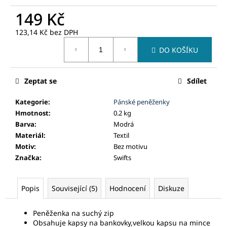
č
u
149 Kč
j
123,14 Kč bez DPH
e
Měrná
m
DO KOŠÍKU
cena:
e
Zeptat se
Sdílet
Kategorie
:
Pánské peněženky
Hmotnost
:
0.2 kg
Barva
:
Modrá
Materiál
:
Textil
Motiv
:
Bez motivu
Značka
:
Swifts
Popis
Související (5)
Hodnocení
Diskuze
Peněženka na
suchý
zip
Obsahuje kapsy na bankovky,velkou kapsu na mince