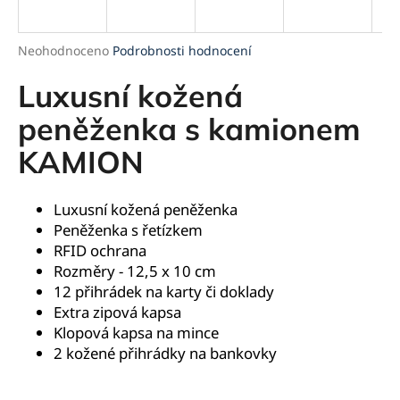
a
j
Průměrné
Neohodnoceno
Podrobnosti hodnocení
í
hodnocení
produktu
Luxusní kožená
t
je
?
0,0
peněženka s kamionem
z
KAMION
5
hvězdiček.
HLEDAT
Luxusní kožená peněženka
Peněženka s řetízkem
RFID ochrana
Rozměry - 12,5 x 10 cm
D
12 přihrádek na karty či doklady
o
Extra zipová kapsa
p
Klopová kapsa na mince
o
2 kožené přihrádky na bankovky
r
u