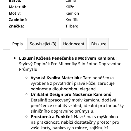
Barva
:
Černá
Materiál
:
Kůže
Motiv
:
Kamion
Zapínání
:
Knoflík
Značka
:
Tillberg
Popis
Související (3)
Hodnocení
Diskuze
Luxusní Kožená Peněženka s Motivem Kamionu
:
Stylový Doplněk Pro Milovníky Silničního Dopravního
Průmyslu
Vysoká Kvalita Materiálu
: Tato peněženka,
vyrobená z prvotřídní pravé kůže, zaručuje
odolnost a dlouhodobou eleganci.
Unikátní Design pro Nadšence Kamionů
:
Detailně zpracovaný motiv kamionu dodává
peněžence osobitý vzhled, ideální pro fanoušky
silničního dopravního průmyslu.
Prostorná a Funkční
: Navržena s myšlenkou
na praktičnost, nabízí dostatečný prostor pro
vaše karty, bankovky a mince, zajišťující