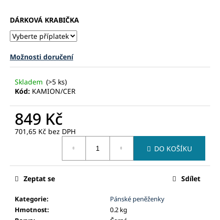
č
u
DÁRKOVÁ KRABIČKA
j
e
m
e
Možnosti doručení
Skladem
(>5 ks)
Kód:
KAMION/CER
849 Kč
701,65 Kč
bez DPH
Měrná
DO KOŠÍKU
cena:
Zeptat se
Sdílet
Kategorie
:
Pánské peněženky
Hmotnost
:
0.2 kg