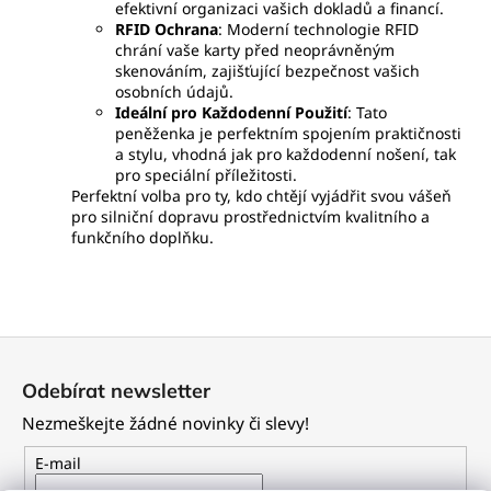
efektivní organizaci vašich dokladů a financí.
RFID Ochrana
: Moderní technologie RFID
chrání vaše karty před neoprávněným
skenováním, zajišťující bezpečnost vašich
osobních údajů.
Ideální pro Každodenní Použití
: Tato
peněženka je perfektním spojením praktičnosti
a stylu, vhodná jak pro každodenní nošení, tak
pro speciální příležitosti.
Perfektní volba pro ty, kdo chtějí vyjádřit svou vášeň
pro silniční dopravu prostřednictvím kvalitního a
funkčního doplňku.
Z
á
Odebírat newsletter
p
Nezmeškejte žádné novinky či slevy!
a
t
E-mail