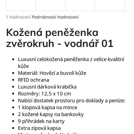
a
j
Průměrné
1 hodnocení
Podrobnosti hodnocení
í
hodnocení
produktu
Kožená peněženka
t
je
?
5,0
zvěrokruh - vodnář 01
z
5
hvězdiček.
Luxusní celokožená peněženka z velice kvalitní
kůže
HLEDAT
Materiál: Hovězí a buvolí kůže
RFID ochrana
Luxusní dárková krabička
Rozměry: 12,5 x 10 cm
D
Nabízí dostatek prostoru pro doklady a peníze:
o
1 klopová kapsa na mince
p
2 kožené kapsy na bankovky
o
9 přihrádek
na karty
r
Extra zipová kapsa
u