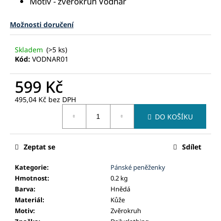
Motiv - zvěrokruh Vodnář
č
u
j
Možnosti doručení
e
m
Skladem
(>5 ks)
e
Kód:
VODNAR01
599 Kč
495,04 Kč bez DPH
Měrná
DO KOŠÍKU
cena:
Zeptat se
Sdílet
Kategorie
:
Pánské peněženky
Hmotnost
:
0.2 kg
Barva
:
Hnědá
Materiál
:
Kůže
Motiv
:
Zvěrokruh