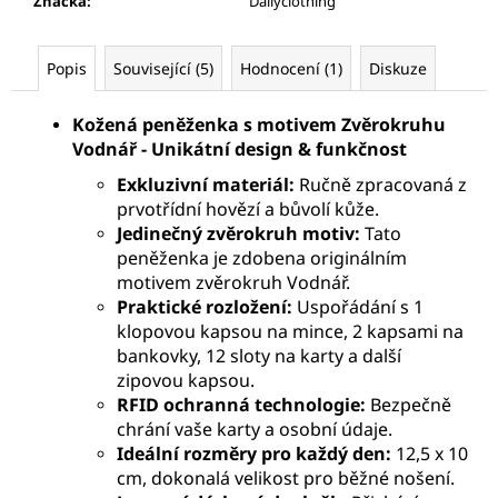
Značka
:
Dailyclothing
Popis
Související (5)
Hodnocení (1)
Diskuze
Kožená peněženka s motivem Zvěrokruhu
Vodnář - Unikátní design & funkčnost
Exkluzivní materiál:
Ručně zpracovaná z
prvotřídní hovězí a bůvolí kůže.
Jedinečný zvěrokruh motiv:
Tato
peněženka je zdobena originálním
motivem zvěrokruh Vodnář.
Praktické rozložení:
Uspořádání s 1
klopovou kapsou na mince, 2 kapsami na
bankovky, 12 sloty na karty a další
zipovou kapsou.
RFID ochranná technologie:
Bezpečně
chrání vaše karty a osobní údaje.
Ideální rozměry pro každý den:
12,5 x 10
cm, dokonalá velikost pro běžné nošení.