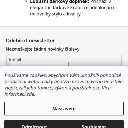
Luxusní dárkový doplněk:
Přichází v
elegantní dárkové krabičce, ideální pro
milovníky stylu a kvality.
Z
á
Odebírat newsletter
p
Nezmeškejte žádné novinky či slevy!
a
t
E-mail
í
Vložením e-mailu souhlasíte s
podmínkami ochrany
Používáme cookies, abychom Vám umožnili pohodlné
osobních údajů
prohlížení webu a díky analýze provozu webu neustále
zlepšovali jeho funkce, výkon a použitelnost.
Více
PŘIHLÁSIT SE
informací
zde
.
Nastavení
Vytvořil Shoptet
Odmítnout
Souhlasím
Copyright 2026
Dailyclothing.cz
. Všechna práva vyhrazena.