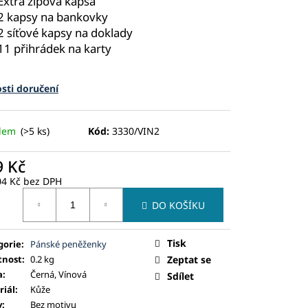
Extra zipová kapsa
2 kapsy na bankovky
2 síťové kapsy na doklady
11 přihrádek na karty
sti doručení
adem
(>5 ks)
Kód:
3330/VIN2
9 Kč
04 Kč bez DPH
ná
DO KOŠÍKU
:
Tisk
gorie
:
Pánské peněženky
nost
:
0.2 kg
Zeptat se
a
:
Černá, Vínová
Sdílet
riál
:
Kůže
v
:
Bez motivu