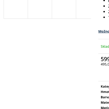
Možno
Skl
59
495,
Měr
cena
Kate
Hmot
Barv
Mate
Moti