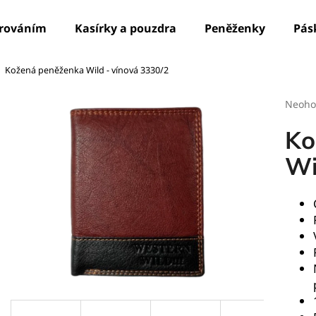
írováním
Kasírky a pouzdra
Peněženky
Pás
Kožená peněženka Wild - vínová 3330/2
Co potřebujete najít?
Průmě
Neoho
hodno
produ
HLEDAT
Ko
je
0,0
Wi
z
5
Doporučujeme
hvězdi