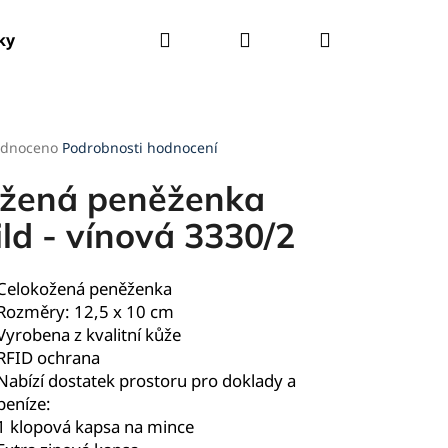
Hledat
Přihlášení
Nákupní
ky
Tašky
Kšandy
Deštníky
Pláštěnky
košík
rné
dnoceno
Podrobnosti hodnocení
cení
ktu
žená peněženka
ld - vínová 3330/2
ček.
Celokožená peněženka
Rozměry: 12,5 x 10 cm
Vyrobena z kvalitní kůže
RFID ochrana
Nabízí dostatek prostoru pro doklady a
peníze:
1 klopová kapsa na mince