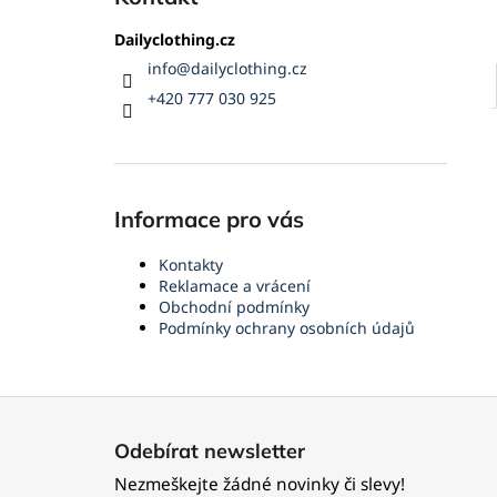
Dailyclothing.cz
info
@
dailyclothing.cz
+420 777 030 925
Informace pro vás
Kontakty
Reklamace a vrácení
Obchodní podmínky
Podmínky ochrany osobních údajů
Z
á
Odebírat newsletter
p
Nezmeškejte žádné novinky či slevy!