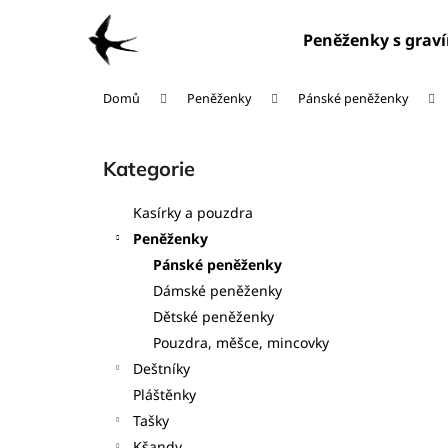
K
Přejít
na
o
Peněženky s grav
obsah
Zpět
Zpět
š
do
do
í
Domů
Peněženky
Pánské peněženky
obchodu
obchodu
k
P
o
Kategorie
Přeskočit
s
kategorie
t
Kasírky a pouzdra
r
Peněženky
a
Pánské peněženky
n
Dámské peněženky
n
Dětské peněženky
í
Pouzdra, měšce, mincovky
p
Deštníky
a
Pláštěnky
n
Tašky
e
Kšandy