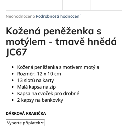
a
j
Průměrné
Neohodnoceno
Podrobnosti hodnocení
í
hodnocení
produktu
Kožená peněženka s
t
je
?
0,0
motýlem - tmavě hnědá
z
JC67
5
hvězdiček.
HLEDAT
Kožená peněženka s motivem motýla
Rozměr: 12 x 10 cm
13 slotů na karty
Malá kapsa na zip
D
Kapsa na cvoček pro drobné
o
2 kapsy na bankovky
p
o
DÁRKOVÁ KRABIČKA
r
u