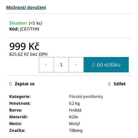
č
u
Možnosti doručení
j
e
Skladem
(>5 ks)
m
Kód:
JC67/THN
e
999 Kč
825,62 Kč
bez DPH
Měrná
DO KOŠÍKU
cena:
Zeptat se
Sdílet
Kategorie
:
Pánské peněženky
Hmotnost
:
0.2 kg
Barva
:
Hnědá
Materiál
:
Kůže
Motiv
:
Motýl
Značka
:
Tillberg