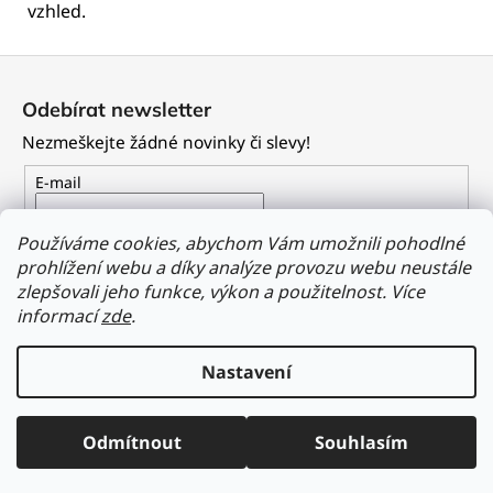
vzhled.
Z
á
Odebírat newsletter
p
Nezmeškejte žádné novinky či slevy!
a
t
E-mail
í
Vložením e-mailu souhlasíte s
podmínkami ochrany
Používáme cookies, abychom Vám umožnili pohodlné
osobních údajů
prohlížení webu a díky analýze provozu webu neustále
zlepšovali jeho funkce, výkon a použitelnost.
Více
PŘIHLÁSIT SE
informací
zde
.
Nastavení
Vytvořil Shoptet
Odmítnout
Souhlasím
Copyright 2026
Dailyclothing.cz
. Všechna práva vyhrazena.