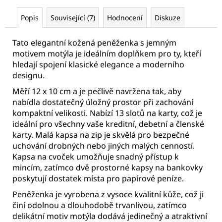
Popis
Související (7)
Hodnocení
Diskuze
Tato elegantní kožená peněženka s jemným
motivem motýla je ideálním doplňkem pro ty, kteří
hledají spojení klasické elegance a moderního
designu.
Měří 12 x 10 cm a je pečlivě navržena tak, aby
nabídla dostatečný úložný prostor při zachování
kompaktní velikosti. Nabízí 13 slotů na karty, což je
ideální pro všechny vaše kreditní, debetní a členské
karty. Malá kapsa na zip je skvělá pro bezpečné
uchování drobných nebo jiných malých cenností.
Kapsa na cvoček umožňuje snadný přístup k
mincím, zatímco dvě prostorné kapsy na bankovky
poskytují dostatek místa pro papírové peníze.
Peněženka je vyrobena z vysoce kvalitní kůže, což ji
činí odolnou a dlouhodobě trvanlivou, zatímco
delikátní motiv motýla dodává jedinečný a atraktivní