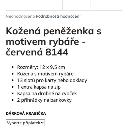
a
j
Průměrné
Neohodnoceno
Podrobnosti hodnocení
í
hodnocení
produktu
Kožená peněženka s
t
je
?
0,0
motivem rybáře -
z
červená 8144
5
hvězdiček.
HLEDAT
Rozměry: 12 x 9,5 cm
Kožená s motivem rybáře
13 slotů pro karty nebo doklady
1 extra kapsa na zip
D
Kapsa na drobné na cvoček
o
2 přihrádky na bankovky
p
o
DÁRKOVÁ KRABIČKA
r
u