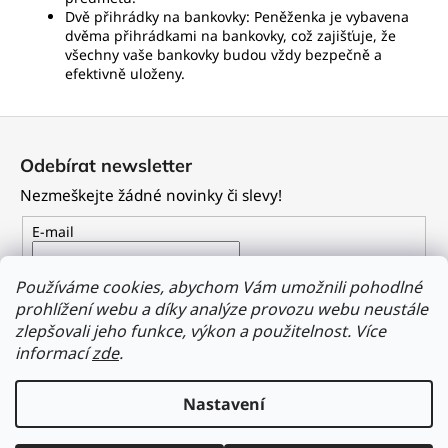
Dvě přihrádky na bankovky: Peněženka je vybavena
dvěma přihrádkami na bankovky, což zajišťuje, že
všechny vaše bankovky budou vždy bezpečně a
efektivně uloženy.
Z
á
Odebírat newsletter
p
Nezmeškejte žádné novinky či slevy!
a
t
E-mail
í
Vložením e-mailu souhlasíte s
podmínkami ochrany
Používáme cookies, abychom Vám umožnili pohodlné
osobních údajů
prohlížení webu a díky analýze provozu webu neustále
zlepšovali jeho funkce, výkon a použitelnost.
Více
PŘIHLÁSIT SE
informací
zde
.
Nastavení
Vytvořil Shoptet