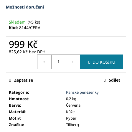
č
u
Možnosti doručení
j
e
Skladem
(>5 ks)
m
Kód:
8144/CERV
e
999 Kč
825,62 Kč
bez DPH
Měrná
DO KOŠÍKU
cena:
Zeptat se
Sdílet
Kategorie
:
Pánské peněženky
Hmotnost
:
0.2 kg
Barva
:
Červená
Materiál
:
Kůže
Motiv
:
Rybář
Značka
:
Tillberg