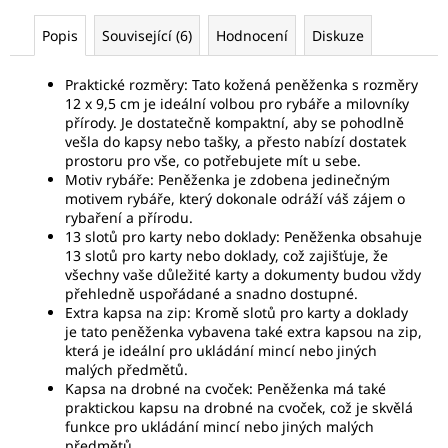
Popis
Související (6)
Hodnocení
Diskuze
Praktické rozměry: Tato kožená peněženka s rozměry
12 x 9,5 cm je ideální volbou pro rybáře a milovníky
přírody. Je dostatečně kompaktní, aby se pohodlně
vešla do kapsy nebo tašky, a přesto nabízí dostatek
prostoru pro vše, co potřebujete mít u sebe.
Motiv rybáře: Peněženka je zdobena jedinečným
motivem rybáře, který dokonale odráží váš zájem o
rybaření a přírodu.
13 slotů pro karty nebo doklady: Peněženka obsahuje
13 slotů pro karty nebo doklady, což zajišťuje, že
všechny vaše důležité karty a dokumenty budou vždy
přehledně uspořádané a snadno dostupné.
Extra kapsa na zip: Kromě slotů pro karty a doklady
je tato peněženka vybavena také extra kapsou na zip,
která je ideální pro ukládání mincí nebo jiných
malých předmětů.
Kapsa na drobné na cvoček: Peněženka má také
praktickou kapsu na drobné na cvoček, což je skvělá
funkce pro ukládání mincí nebo jiných malých
předmětů.