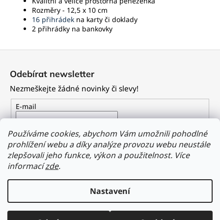
Kvalitní a velice prostorná peněženka
Rozměry - 12,5 x 10 cm
16 přihrádek
na karty či doklady
2 přihrádky na bankovky
Z
á
Odebírat newsletter
p
Nezmeškejte žádné novinky či slevy!
a
t
E-mail
í
Vložením e-mailu souhlasíte s
podmínkami ochrany
Používáme cookies, abychom Vám umožnili pohodlné
osobních údajů
prohlížení webu a díky analýze provozu webu neustále
zlepšovali jeho funkce, výkon a použitelnost.
Více
PŘIHLÁSIT SE
informací
zde
.
Nastavení
Vytvořil Shoptet