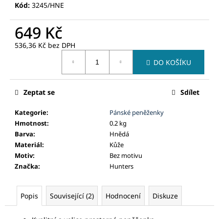
č
Kód:
3245/HNE
u
j
649 Kč
e
m
536,36 Kč
bez DPH
e
Měrná
DO KOŠÍKU
cena:
Zeptat se
Sdílet
Kategorie
:
Pánské peněženky
Hmotnost
:
0.2 kg
Barva
:
Hnědá
Materiál
:
Kůže
Motiv
:
Bez motivu
Značka
:
Hunters
Popis
Související (2)
Hodnocení
Diskuze