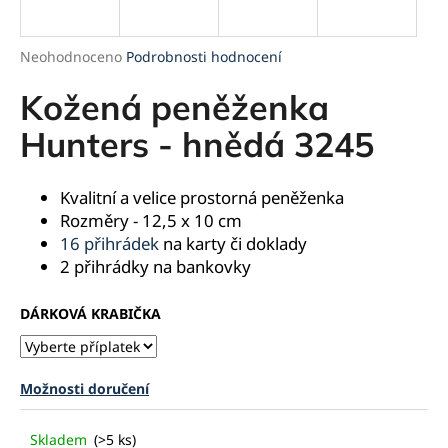
a
j
Průměrné
Neohodnoceno
Podrobnosti hodnocení
í
hodnocení
produktu
Kožená peněženka
t
je
?
0,0
Hunters - hnědá 3245
z
5
hvězdiček.
Kvalitní a velice prostorná peněženka
Rozměry - 12,5 x 10 cm
HLEDAT
16 přihrádek
na karty či doklady
2 přihrádky na bankovky
DÁRKOVÁ KRABIČKA
D
o
p
o
Možnosti doručení
r
u
Skladem
(>5 ks)