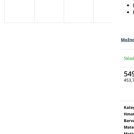
Možno
Skl
54
453,
Měr
cena
Kate
Hmot
Barv
Mate
Moti