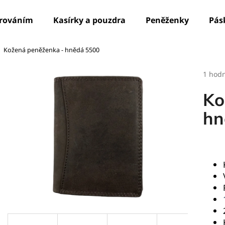
írováním
Kasírky a pouzdra
Peněženky
Pás
Kožená peněženka - hnědá 5500
Co potřebujete najít?
Průmě
1 hod
hodno
produ
HLEDAT
Ko
je
5,0
hn
z
5
Doporučujeme
hvězdi