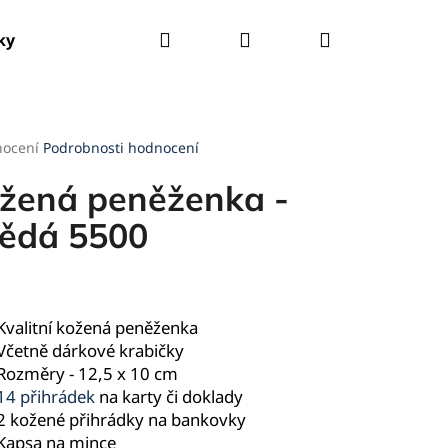
Hledat
Přihlášení
Nákupní
ky
Tašky
Kšandy
Deštníky
Pláštěnky
košík
rné
nocení
Podrobnosti hodnocení
cení
ktu
žená peněženka -
ědá 5500
ček.
Kvalitní kožená peněženka
Včetně dárkové krabičky
Rozměry - 12,5 x 10 cm
14 přihrádek
na karty či doklady
2 kožené přihrádky na bankovky
Kapsa na mince