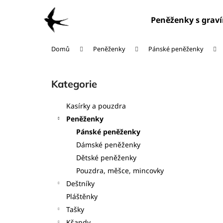
K
Přejít
na
o
Peněženky s grav
obsah
Zpět
Zpět
š
do
do
í
Domů
Peněženky
Pánské peněženky
obchodu
obchodu
k
P
o
Kategorie
Přeskočit
s
kategorie
t
Kasírky a pouzdra
r
Peněženky
a
Pánské peněženky
n
Dámské peněženky
n
Dětské peněženky
í
Pouzdra, měšce, mincovky
p
Deštníky
a
Pláštěnky
n
Tašky
e
Kšandy