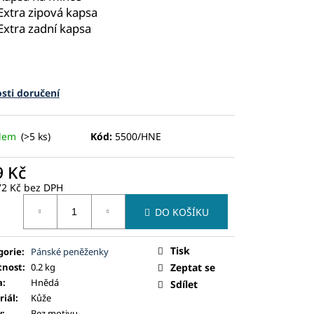
Extra zipová kapsa
Extra zadní kapsa
sti doručení
adem
(>5 ks)
Kód:
5500/HNE
9 Kč
72 Kč bez DPH
ná
DO KOŠÍKU
:
Tisk
gorie
:
Pánské peněženky
nost
:
0.2 kg
Zeptat se
a
:
Hnědá
Sdílet
riál
:
Kůže
v
:
Bez motivu