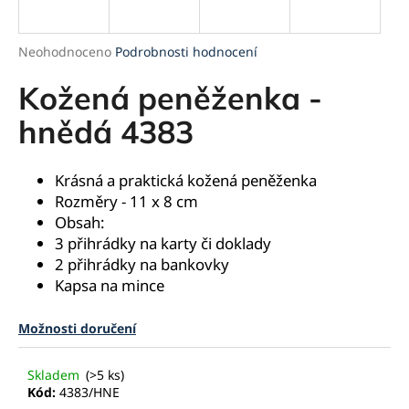
a
j
Průměrné
Neohodnoceno
Podrobnosti hodnocení
í
hodnocení
produktu
Kožená peněženka -
t
je
?
0,0
hnědá 4383
z
5
hvězdiček.
Krásná a praktická kožená peněženka
Rozměry - 11 x 8 cm
HLEDAT
Obsah:
3 přihrádky na karty či doklady
2 přihrádky na bankovky
Kapsa na mince
D
o
Možnosti doručení
p
o
r
Skladem
(>5 ks)
u
Kód:
4383/HNE