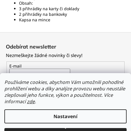
Obsah:
3 přihrádky na karty či doklady
2 přihrádky na bankovky
Kapsa na mince
Z
á
Odebírat newsletter
p
Nezmeškejte žádné novinky či slevy!
a
t
E-mail
í
Vložením e-mailu souhlasíte s
podmínkami ochrany
Používáme cookies, abychom Vám umožnili pohodlné
osobních údajů
prohlížení webu a díky analýze provozu webu neustále
zlepšovali jeho funkce, výkon a použitelnost.
Více
PŘIHLÁSIT SE
informací
zde
.
Nastavení
Vytvořil Shoptet