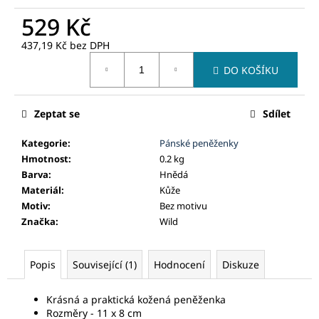
č
u
529 Kč
j
437,19 Kč bez DPH
e
Měrná
m
DO KOŠÍKU
cena:
e
Zeptat se
Sdílet
Kategorie
:
Pánské peněženky
Hmotnost
:
0.2 kg
Barva
:
Hnědá
Materiál
:
Kůže
Motiv
:
Bez motivu
Značka
:
Wild
Popis
Související (1)
Hodnocení
Diskuze
Krásná a praktická kožená peněženka
Rozměry - 11 x 8 cm