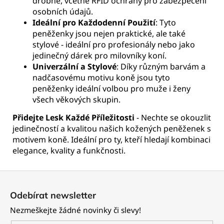
drobné, včetně RFID ochrany pro zabezpečení
osobních údajů.
Ideální pro Každodenní Použití
: Tyto
peněženky jsou nejen praktické, ale také
stylové - ideální pro profesionály nebo jako
jedinečný dárek pro milovníky koní.
Univerzální a Stylové
: Díky různým barvám a
nadčasovému motivu koně jsou tyto
peněženky ideální volbou pro muže i ženy
všech věkových skupin.
Přidejte Lesk Každé Příležitosti
- Nechte se okouzlit
jedinečností a kvalitou našich kožených peněženek s
motivem koně. Ideální pro ty, kteří hledají kombinaci
elegance, kvality a funkčnosti.
Z
á
Odebírat newsletter
p
Nezmeškejte žádné novinky či slevy!
a