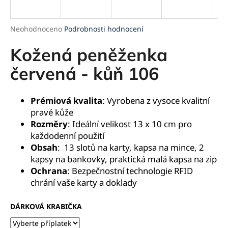
a
j
Průměrné
Neohodnoceno
Podrobnosti hodnocení
í
hodnocení
produktu
Kožená peněženka
t
je
?
0,0
červená - kůň 106
z
5
hvězdiček.
Prémiová kvalita
: Vyrobena z vysoce kvalitní
pravé kůže
HLEDAT
Rozměry
: Ideální velikost 13 x 10 cm pro
každodenní použití
Obsah
:
13 slotů na karty, kapsa na mince, 2
kapsy na bankovky, praktická malá kapsa na zip
D
Ochrana
: Bezpečnostní technologie RFID
o
chrání vaše karty a doklady
p
o
r
DÁRKOVÁ KRABIČKA
u