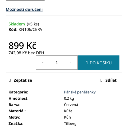
č
u
Možnosti doručení
j
e
Skladem
(>5 ks)
m
Kód:
KN106/CERV
e
899 Kč
742,98 Kč
bez DPH
Měrná
DO KOŠÍKU
cena:
Zeptat se
Sdílet
Kategorie
:
Pánské peněženky
Hmotnost
:
0.2 kg
Barva
:
Červená
Materiál
:
Kůže
Motiv
:
Kůň
Značka
:
Tillberg