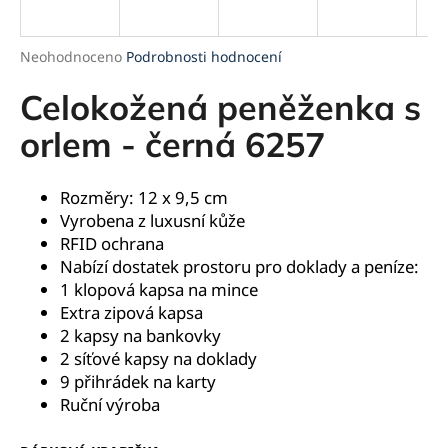
a
j
Průměrné
Neohodnoceno
Podrobnosti hodnocení
í
hodnocení
produktu
Celokožená peněženka s
t
je
?
0,0
orlem - černá 6257
z
5
hvězdiček.
Rozměry: 12 x 9,5 cm
Vyrobena z luxusní kůže
HLEDAT
RFID ochrana
Nabízí dostatek prostoru pro doklady a peníze:
1 klopová kapsa na mince
Extra zipová kapsa
D
2 kapsy na bankovky
o
2 síťové kapsy na doklady
p
9 přihrádek na karty
o
Ruční výroba
r
u