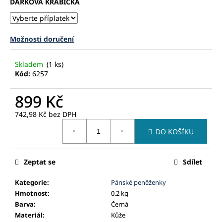
č
DÁRKOVÁ KRABIČKA
u
j
e
Možnosti doručení
m
e
Skladem
(1 ks)
Kód:
6257
899 Kč
742,98 Kč
bez DPH
Měrná
DO KOŠÍKU
cena:
Zeptat se
Sdílet
Kategorie
:
Pánské peněženky
Hmotnost
:
0.2 kg
Barva
:
Černá
Materiál
:
Kůže