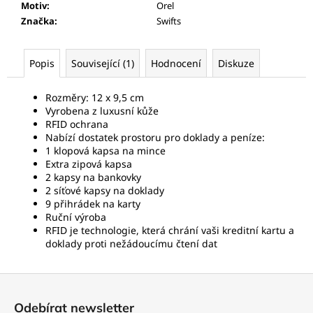
Motiv
:
Orel
Značka
:
Swifts
Popis
Související (1)
Hodnocení
Diskuze
Rozměry: 12 x 9,5 cm
Vyrobena z luxusní kůže
RFID ochrana
Nabízí dostatek prostoru pro doklady a peníze:
1 klopová kapsa na mince
Extra zipová kapsa
2 kapsy na bankovky
2 síťové kapsy na doklady
9 přihrádek na karty
Ruční výroba
RFID je technologie, která chrání vaši kreditní kartu a
doklady proti nežádoucímu čtení dat
Z
á
Odebírat newsletter