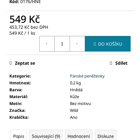
č
Kód:
0176/HNE
u
j
549 Kč
e
453,72 Kč bez DPH
m
Měrná
549 Kč / 1 ks
e
cena:
DO KOŠÍKU
Zeptat se
Sdílet
Kategorie
:
Pánské peněženky
Hmotnost
:
0.2 kg
Barva
:
Hnědá
Materiál
:
Kůže
Motiv
:
Bez motivu
Značka
:
Wild
Krabička
:
Ano
Popis
Související (9)
Hodnocení
Diskuze