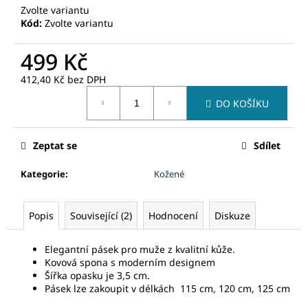
č
Zvolte variantu
u
Kód:
Zvolte variantu
j
e
499 Kč
m
e
412,40 Kč bez DPH
Měrná
DO KOŠÍKU
cena:
Zeptat se
Sdílet
Kategorie
:
Kožené
Popis
Související (2)
Hodnocení
Diskuze
Elegantní pásek pro muže z kvalitní kůže.
K
ovová spona s moderním designem
Šířka opasku je 3,5 cm.
Pásek lze zakoupit v délkách 115 cm, 120 cm, 125 cm