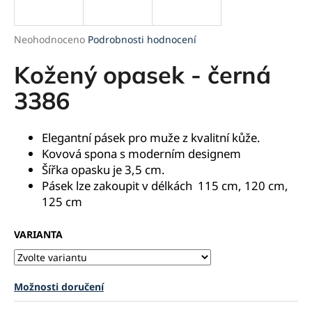
a
j
Průměrné
Neohodnoceno
Podrobnosti hodnocení
í
hodnocení
produktu
Kožený opasek - černá
t
je
?
0,0
3386
z
5
hvězdiček.
Elegantní pásek pro muže z kvalitní kůže.
K
ovová spona s moderním designem
HLEDAT
Šířka opasku je 3,5 cm.
Pásek lze zakoupit v délkách 115 cm, 120 cm,
125 cm
D
VARIANTA
o
p
o
r
Možnosti doručení
u