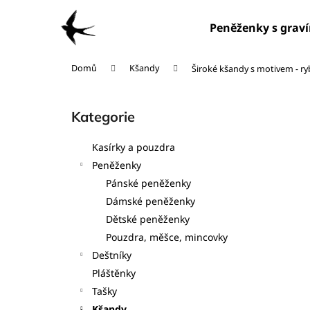
K
Přejít
na
o
Peněženky s grav
obsah
Zpět
Zpět
š
do
do
í
Domů
Kšandy
Široké kšandy s motivem - r
obchodu
obchodu
k
P
o
Kategorie
Přeskočit
s
kategorie
t
Kasírky a pouzdra
r
Peněženky
a
Pánské peněženky
n
Dámské peněženky
n
Dětské peněženky
í
Pouzdra, měšce, mincovky
p
Deštníky
a
Pláštěnky
n
Tašky
e
Kšandy