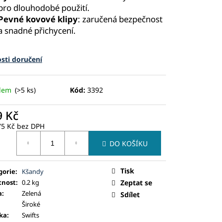
pro dlouhodobé použití.
Pevné kovové klipy
: zaručená bezpečnost
a snadné přichycení.
sti doručení
adem
(>5 ks)
Kód:
3392
9 Kč
75 Kč bez DPH
ná
DO KOŠÍKU
:
Tisk
gorie
:
Kšandy
nost
:
0.2 kg
Zeptat se
a
:
Zelená
Sdílet
Široké
ka
:
Swifts