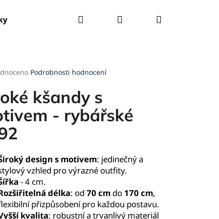
Hledat
Přihlášení
Nákupní
ky
Tašky
Kšandy
Deštníky
Pláštěnky
košík
rné
dnoceno
Podrobnosti hodnocení
cení
ktu
roké kšandy s
tivem - rybářské
92
ček.
Široký design s motivem
: jedinečný a
stylový vzhled pro výrazné outfity.
Šířka
- 4 cm.
Rozšiřitelná délka
: od
70 cm
do
170 cm
,
flexibilní přizpůsobení pro každou postavu.
Vyšší kvalita
: robustní a trvanlivý materiál