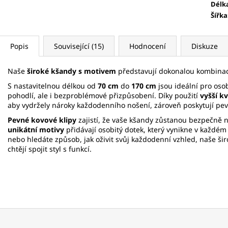
Délk
Šířka
Popis
Související (15)
Hodnocení
Diskuze
Naše
široké kšandy s motivem
představují dokonalou kombinac
S nastavitelnou délkou od
70 cm
do
170 cm
jsou ideální pro osob
pohodlí, ale i bezproblémové přizpůsobení. Díky použití
vyšší kv
aby vydržely nároky každodenního nošení, zároveň poskytují pev
Pevné kovové klipy
zajistí, že vaše kšandy zůstanou bezpečně n
unikátní motivy
přidávají osobitý dotek, který vynikne v každém 
nebo hledáte způsob, jak oživit svůj každodenní vzhled, naše šir
chtějí spojit styl s funkcí.