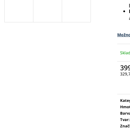
Možno
Skl
39
329,
Měr
cena
Kate
Hmot
Barv
Tvar
:
Znač