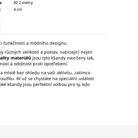
a
:
Až 2 metry
:
4 cm
i funkčnosti a módního designu.
y různých velikostí a postav, nabízející nejen
ality materiálů
jsou tyto kšandy navrženy tak,
nost a odolnost proti opotřebení.
a místě bez ohledu na vaši aktivitu, zatímco
outfitu. Ať už se chystáte na speciální událost
oké kšandy jsou perfektní volbou pro ty, kdo