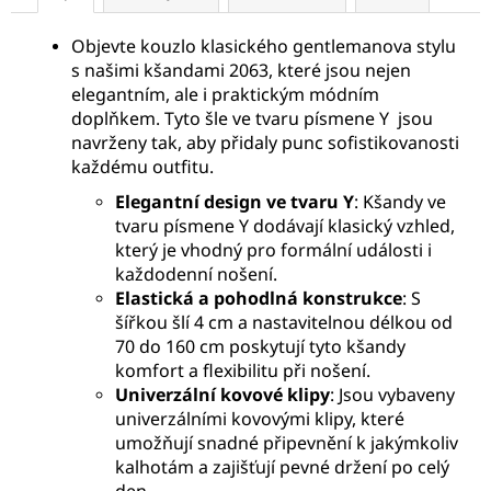
Objevte kouzlo klasického gentlemanova stylu
s našimi kšandami 2063, které jsou nejen
elegantním, ale i praktickým módním
doplňkem. Tyto šle ve tvaru písmene Y jsou
navrženy tak, aby přidaly punc sofistikovanosti
každému outfitu.
Elegantní design ve tvaru Y
: Kšandy ve
tvaru písmene Y dodávají klasický vzhled,
který je vhodný pro formální události i
každodenní nošení.
Elastická a pohodlná konstrukce
: S
šířkou šlí 4 cm a nastavitelnou délkou od
70 do 160 cm poskytují tyto kšandy
komfort a flexibilitu při nošení.
Univerzální kovové klipy
: Jsou vybaveny
univerzálními kovovými klipy, které
umožňují snadné připevnění k jakýmkoliv
kalhotám a zajišťují pevné držení po celý