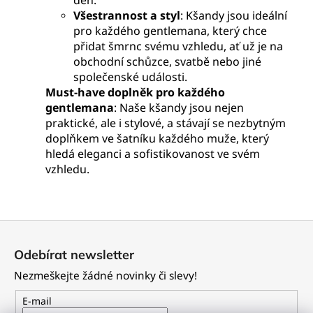
den.
Všestrannost a styl
: Kšandy jsou ideální
pro každého gentlemana, který chce
přidat šmrnc svému vzhledu, ať už je na
obchodní schůzce, svatbě nebo jiné
společenské události.
Must-have doplněk pro každého
gentlemana
: Naše kšandy jsou nejen
praktické, ale i stylové, a stávají se nezbytným
doplňkem ve šatníku každého muže, který
hledá eleganci a sofistikovanost ve svém
vzhledu.
Z
á
Odebírat newsletter
p
Nezmeškejte žádné novinky či slevy!
a
t
E-mail