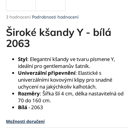
a
j
Průměrné
3 hodnocení
Podrobnosti hodnocení
í
hodnocení
produktu
Široké kšandy Y - bílá
t
je
?
5,0
2063
z
5
hvězdiček.
Styl
: Elegantní kšandy ve tvaru písmene Y,
ideální pro gentlemanův šatník.
HLEDAT
Univerzální připevnění
: Elastické s
univerzálními kovovými klipy pro snadné
uchycení na jakýchkoliv kalhotách.
Rozměry
: Šířka šlí 4 cm, délka nastavitelná od
D
70 do 160 cm.
o
Bílá
- 2063
p
o
r
Možnosti doručení
u