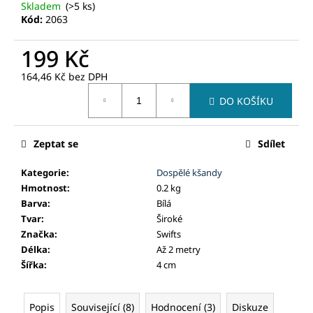
č
Skladem
(>5 ks)
u
Kód:
2063
j
e
199 Kč
m
164,46 Kč bez DPH
e
Měrná
DO KOŠÍKU
cena:
Zeptat se
Sdílet
Kategorie
:
Dospělé kšandy
Hmotnost
:
0.2 kg
Barva
:
Bílá
Tvar
:
Široké
Značka
:
Swifts
Délka
:
Až 2 metry
Šířka
:
4 cm
Popis
Související (8)
Hodnocení (3)
Diskuze