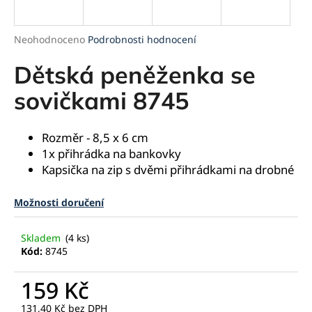
a
j
Průměrné
Neohodnoceno
Podrobnosti hodnocení
í
hodnocení
produktu
Dětská peněženka se
t
je
?
0,0
sovičkami 8745
z
5
hvězdiček.
Rozměr - 8,5 x 6 cm
1x přihrádka na bankovky
HLEDAT
Kapsička na zip s dvěmi přihrádkami na drobné
Možnosti doručení
D
o
Skladem
(4 ks)
p
Kód:
8745
o
r
159 Kč
u
131,40 Kč bez DPH