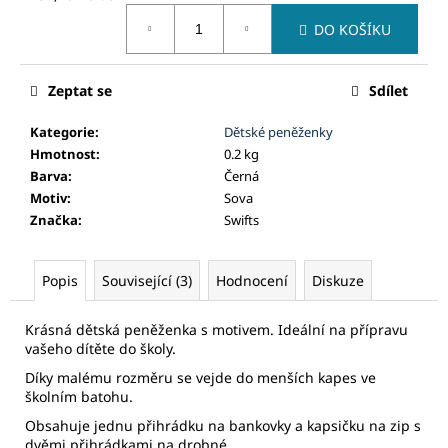
č
Měrná
u
DO KOŠÍKU
cena:
j
e
m
Zeptat se
Sdílet
e
Kategorie
:
Dětské peněženky
Hmotnost
:
0.2 kg
Barva
:
Černá
Motiv
:
Sova
Značka
:
Swifts
Popis
Související (3)
Hodnocení
Diskuze
Krásná dětská peněženka s motivem. Ideální na přípravu
vašeho dítěte do školy.
Díky malému rozměru se vejde do menších kapes ve
školním batohu.
Obsahuje jednu přihrádku na bankovky a kapsičku na zip s
dvěmi přihrádkami na drobné.