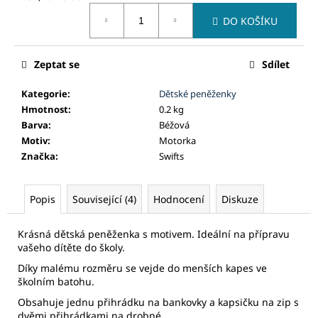
č
Měrná
u
DO KOŠÍKU
cena:
j
e
m
Zeptat se
Sdílet
e
Kategorie
:
Dětské peněženky
Hmotnost
:
0.2 kg
Barva
:
Béžová
Motiv
:
Motorka
Značka
:
Swifts
Popis
Související (4)
Hodnocení
Diskuze
Krásná dětská peněženka s motivem. Ideální na přípravu
vašeho dítěte do školy.
Díky malému rozměru se vejde do menších kapes ve
školním batohu.
Obsahuje jednu přihrádku na bankovky a kapsičku na zip s
dvěmi přihrádkami na drobné.