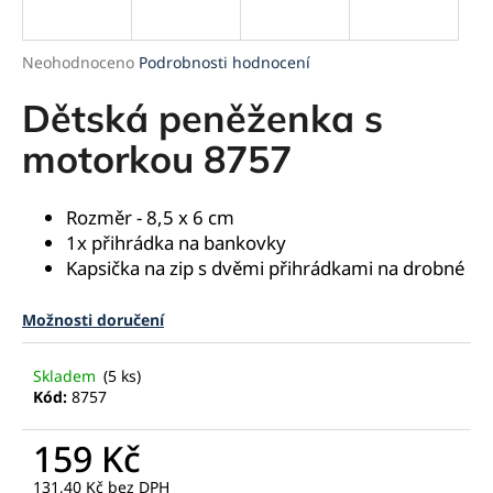
a
j
Průměrné
Neohodnoceno
Podrobnosti hodnocení
í
hodnocení
produktu
Dětská peněženka s
t
je
?
0,0
motorkou 8757
z
5
hvězdiček.
Rozměr - 8,5 x 6 cm
1x přihrádka na bankovky
HLEDAT
Kapsička na zip s dvěmi přihrádkami na drobné
Možnosti doručení
D
o
Skladem
(5 ks)
p
Kód:
8757
o
r
159 Kč
u
131,40 Kč bez DPH