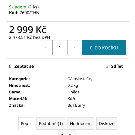
č
u
Skladem
(1 ks)
Kód:
7600/THN
j
e
2 999 Kč
m
e
2 478,51 Kč bez DPH
Měrná
DO KOŠÍKU
cena:
Zeptat se
Sdílet
Kategorie
:
Dámské tašky
Hmotnost
:
0.2 kg
Barva
:
Hnědá
Materiál
:
Kůže
Značka
:
Bull Burry
Popis
Podobné (1)
Hodnocení
Diskuze