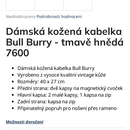
a
j
Průměrné
Neohodnoceno
Podrobnosti hodnocení
í
hodnocení
produktu
Dámská kožená kabelka
t
je
?
0,0
Bull Burry - tmavě hnědá
z
7600
5
hvězdiček.
HLEDAT
Dámská kožená kabelka Bull Burry
Vyrobeno z vysoce kvalitní vintage kůže
Rozměry: 40 x 27 cm
Přední strana: dvě kapsy na magnetický cvoček
D
Hlavní kapsa: 2 malé kapsy, 1 kapsa na zip
o
Zadní strana: kapsa na zip
p
Připinatelný popruh pro nošení přes rameno
o
r
Možnosti doručení
u