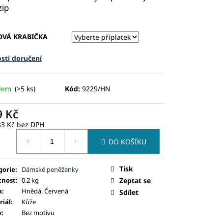
zip
OVÁ KRABIČKA
sti doručení
adem
(>5 ks)
Kód:
9229/HN
9 Kč
33 Kč
bez DPH
ná
DO KOŠÍKU
:
Tisk
gorie
:
Dámské peněženky
nost
:
0.2 kg
Zeptat se
a
:
Hnědá, Červená
Sdílet
riál
:
Kůže
v
:
Bez motivu