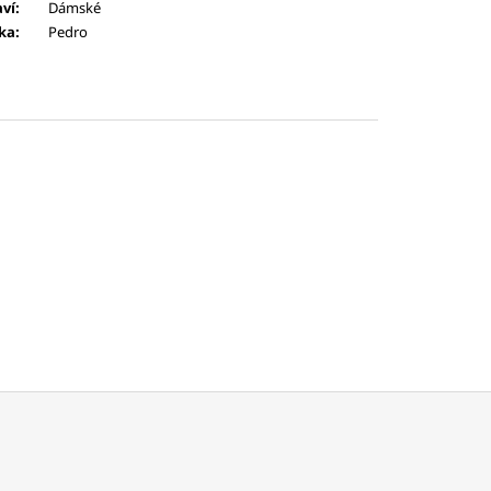
aví
:
Dámské
ka
:
Pedro