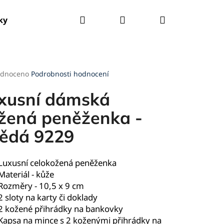
Hledat
Přihlášení
Nákupní
ky
Tašky
Kšandy
Deštníky
Pláštěnky
košík
rné
dnoceno
Podrobnosti hodnocení
cení
ktu
xusní dámská
žená peněženka -
ědá 9229
ček.
Luxusní celokožená peněženka
Materiál - kůže
Rozměry - 10,5 x 9 cm
2 sloty na karty či doklady
2 kožené přihrádky na bankovky
Kapsa na mince s 2 koženými přihrádky na