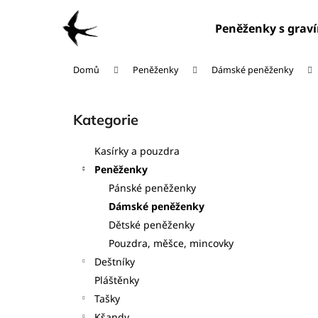
K
Přejít
na
o
Peněženky s grav
obsah
Zpět
Zpět
š
do
do
í
Domů
Peněženky
Dámské peněženky
obchodu
obchodu
k
P
o
Kategorie
Přeskočit
s
kategorie
t
Kasírky a pouzdra
r
Peněženky
a
Pánské peněženky
n
Dámské peněženky
n
Dětské peněženky
í
Pouzdra, měšce, mincovky
p
Deštníky
a
Pláštěnky
n
Tašky
e
Kšandy