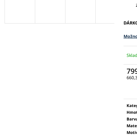
DÁRK
Možno
Skl
79
660,
Měr
cena
Kate
Hmot
Barv
Mate
Moti