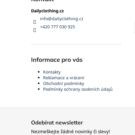
Dailyclothing.cz
info
@
dailyclothing.cz
+420 777 030 925
Informace pro vás
Kontakty
Reklamace a vrácení
Obchodní podmínky
Podmínky ochrany osobních údajů
Z
á
Odebírat newsletter
p
Nezmeškejte žádné novinky či slevy!