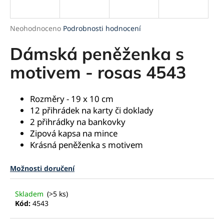
a
j
Průměrné
Neohodnoceno
Podrobnosti hodnocení
í
hodnocení
produktu
Dámská peněženka s
t
je
?
0,0
motivem - rosas 4543
z
5
hvězdiček.
Rozměry - 19 x 10 cm
12 přihrádek na karty či doklady
HLEDAT
2 přihrádky na bankovky
Zipová kapsa na mince
Krásná peněženka s motivem
D
Možnosti doručení
o
p
o
Skladem
(>5 ks)
r
Kód:
4543
u