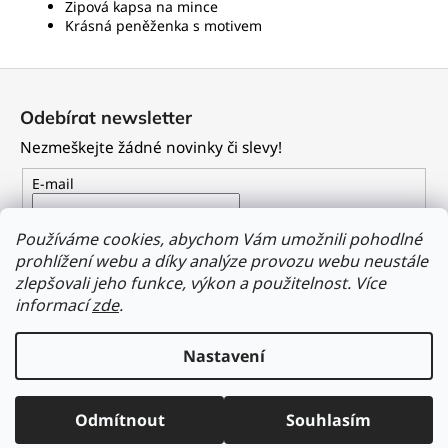
Zipová kapsa na mince
Krásná peněženka s motivem
Z
á
Odebírat newsletter
p
Nezmeškejte žádné novinky či slevy!
a
t
E-mail
í
Vložením e-mailu souhlasíte s
podmínkami ochrany
Používáme cookies, abychom Vám umožnili pohodlné
osobních údajů
prohlížení webu a díky analýze provozu webu neustále
zlepšovali jeho funkce, výkon a použitelnost.
Více
PŘIHLÁSIT SE
informací
zde
.
Nastavení
Vytvořil Shoptet
Odmítnout
Souhlasím
Copyright 2026
Dailyclothing.cz
. Všechna práva vyhrazena.