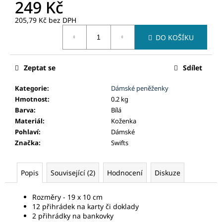
č
249 Kč
u
205,79 Kč bez DPH
j
Měrná
e
DO KOŠÍKU
cena:
m
e
Zeptat se
Sdílet
Kategorie
:
Dámské peněženky
Hmotnost
:
0.2 kg
Barva
:
Bílá
Materiál
:
Koženka
Pohlaví
:
Dámské
Značka
:
Swifts
Popis
Související (2)
Hodnocení
Diskuze
Rozměry - 19 x 10 cm
12 přihrádek na karty či doklady
2 přihrádky na bankovky