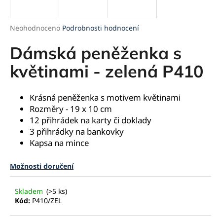
a
j
Průměrné
Neohodnoceno
Podrobnosti hodnocení
í
hodnocení
produktu
Dámská peněženka s
t
je
?
0,0
květinami - zelená P410
z
5
hvězdiček.
Krásná peněženka s motivem květinami
Rozměry - 19 x 10 cm
HLEDAT
12 přihrádek na karty či doklady
3 přihrádky na bankovky
Kapsa na mince
D
Možnosti doručení
o
p
o
Skladem
(>5 ks)
r
Kód:
P410/ZEL
u