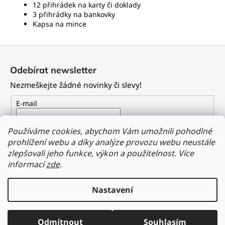
12 přihrádek na karty či doklady
3 přihrádky na bankovky
Kapsa na mince
Z
á
Odebírat newsletter
p
Nezmeškejte žádné novinky či slevy!
a
t
E-mail
í
Vložením e-mailu souhlasíte s
podmínkami ochrany
Používáme cookies, abychom Vám umožnili pohodlné
osobních údajů
prohlížení webu a díky analýze provozu webu neustále
zlepšovali jeho funkce, výkon a použitelnost.
Více
PŘIHLÁSIT SE
informací
zde
.
Nastavení
Vytvořil Shoptet
Odmítnout
Souhlasím
Copyright 2026
Dailyclothing.cz
. Všechna práva vyhrazena.