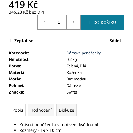
č
419 Kč
u
346,28 Kč bez DPH
j
Měrná
e
DO KOŠÍKU
cena:
m
e
Zeptat se
Sdílet
Kategorie
:
Dámské peněženky
Hmotnost
:
0.2 kg
Barva
:
Zelená, Bílá
Materiál
:
Koženka
Motiv
:
Bez motivu
Pohlaví
:
Dámské
Značka
:
Swifts
Popis
Hodnocení
Diskuze
Krásná peněženka s motivem květinami
Rozměry - 19 x 10 cm