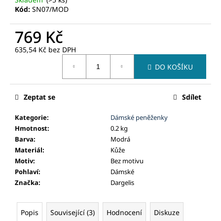
č
Kód:
SN07/MOD
u
j
769 Kč
e
m
635,54 Kč bez DPH
e
Měrná
DO KOŠÍKU
cena:
Zeptat se
Sdílet
Kategorie
:
Dámské peněženky
Hmotnost
:
0.2 kg
Barva
:
Modrá
Materiál
:
Kůže
Motiv
:
Bez motivu
Pohlaví
:
Dámské
Značka
:
Dargelis
Popis
Související (3)
Hodnocení
Diskuze