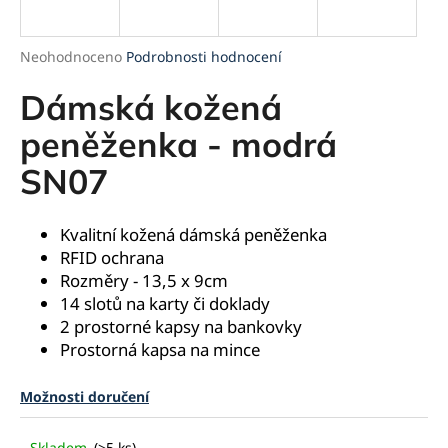
a
j
Průměrné
Neohodnoceno
Podrobnosti hodnocení
í
hodnocení
produktu
Dámská kožená
t
je
?
0,0
peněženka - modrá
z
SN07
5
hvězdiček.
HLEDAT
Kvalitní kožená dámská peněženka
RFID ochrana
Rozměry - 13,5 x 9cm
14 slotů na karty či doklady
D
2 prostorné kapsy na bankovky
o
Prostorná kapsa na mince
p
o
Možnosti doručení
r
u
Skladem
(>5 ks)