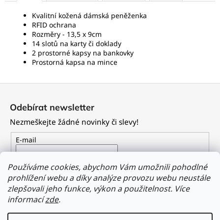
Kvalitní kožená dámská peněženka
RFID ochrana
Rozměry - 13,5 x 9cm
14 slotů na karty či doklady
2 prostorné kapsy na bankovky
Prostorná kapsa na mince
Z
á
Odebírat newsletter
p
Nezmeškejte žádné novinky či slevy!
a
t
E-mail
í
Vložením e-mailu souhlasíte s
podmínkami ochrany
Používáme cookies, abychom Vám umožnili pohodlné
osobních údajů
prohlížení webu a díky analýze provozu webu neustále
zlepšovali jeho funkce, výkon a použitelnost.
Více
PŘIHLÁSIT SE
informací
zde
.