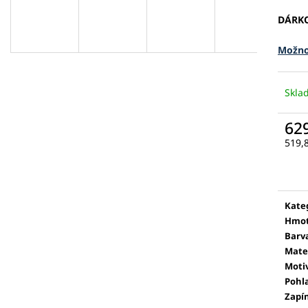
DÁRK
Možno
Skl
62
519,
Měr
cena
Kate
Hmot
Barv
Mate
Moti
Pohl
Zapí