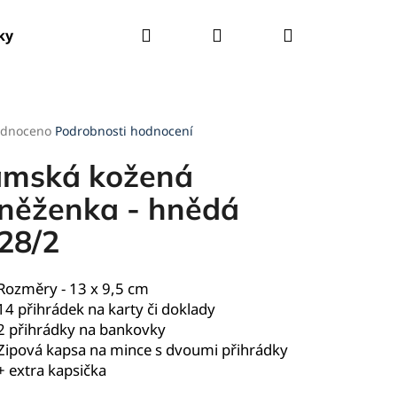
Hledat
Přihlášení
Nákupní
ky
Tašky
Kšandy
Deštníky
Pláštěnky
košík
rné
dnoceno
Podrobnosti hodnocení
cení
ktu
mská kožená
něženka - hnědá
28/2
ček.
Rozměry - 13 x 9,5 cm
14 přihrádek na karty či doklady
2 přihrádky na bankovky
Zipová kapsa na mince s dvoumi přihrádky
+ extra kapsička