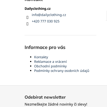
Dailyclothing.cz
info
@
dailyclothing.cz
+420 777 030 925
Informace pro vás
Kontakty
Reklamace a vrácení
Obchodní podmínky
Podmínky ochrany osobních údajů
Z
á
Odebírat newsletter
p
Nezmeškejte žádné novinky či slevy!