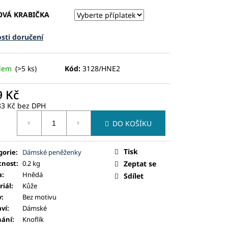
OVÁ KRABIČKA
sti doručení
adem
(>5 ks)
Kód:
3128/HNE2
9 Kč
83 Kč
bez DPH
ná
DO KOŠÍKU
:
Tisk
gorie
:
Dámské peněženky
nost
:
0.2 kg
Zeptat se
a
:
Hnědá
Sdílet
riál
:
Kůže
v
:
Bez motivu
aví
:
Dámské
nání
:
Knoflík