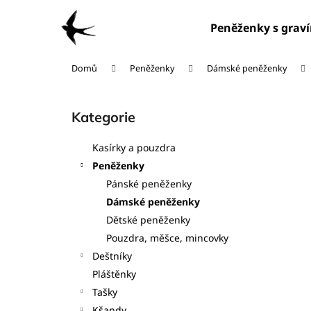
K
Přejít
na
o
Peněženky s grav
obsah
Zpět
Zpět
š
do
do
í
Domů
Peněženky
Dámské peněženky
obchodu
obchodu
k
P
o
Kategorie
Přeskočit
s
kategorie
t
Kasírky a pouzdra
r
Peněženky
a
Pánské peněženky
n
Dámské peněženky
n
Dětské peněženky
í
Pouzdra, měšce, mincovky
p
Deštníky
a
Pláštěnky
n
Tašky
e
Kšandy